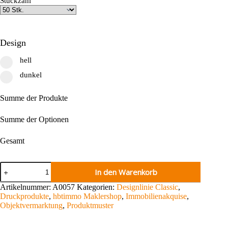
Stückzahl
Design
hell
dunkel
Summe der Produkte
Summe der Optionen
Gesamt
Immobilien-
In den Warenkorb
Exposé
Menge
Artikelnummer:
A0057
Kategorien:
Designlinie Classic
,
Druckprodukte
,
hbtimmo Maklershop
,
Immobilienakquise
,
Objektvermarktung
,
Produktmuster