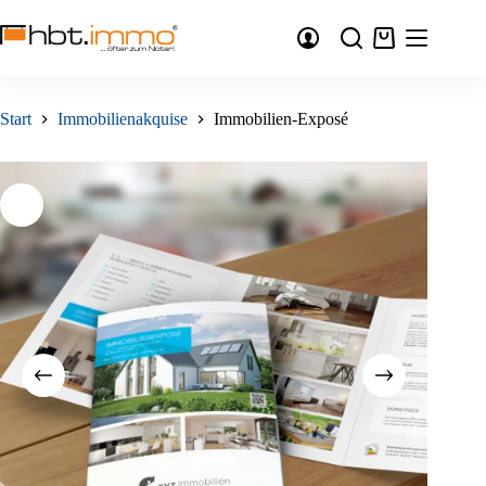
Zum
Inhalt
Warenkorb
springen
Start
Immobilienakquise
Immobilien-Exposé