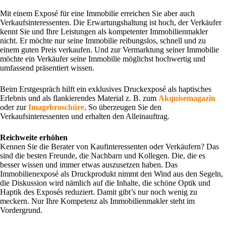
Mit einem Exposé für eine Immobilie erreichen Sie aber auch
Verkaufsinteressenten. Die Erwartungshaltung ist hoch, der Verkäufer
kennt Sie und Ihre Leistungen als kompetenter Immobilienmakler
nicht. Er möchte nur seine Immobilie reibungslos, schnell und zu
einem guten Preis verkaufen. Und zur Vermarktung seiner Immobilie
möchte ein Verkäufer seine Immobilie möglichst hochwertig und
umfassend präsentiert wissen.
Beim Erstgespräch hilft ein exklusives Druckexposé als haptisches
Erlebnis und als flankierendes Material z. B. zum
Akquisemagazin
oder zur
Imagebroschüre
. So überzeugen Sie den
Verkaufsinteressenten und erhalten den Alleinauftrag.
Reichweite erhöhen
Kennen Sie die Berater von Kaufinteressenten oder Verkäufern? Das
sind die besten Freunde, die Nachbarn und Kollegen. Die, die es
besser wissen und immer etwas auszusetzen haben. Das
Immobilienexposé als Druckprodukt nimmt den Wind aus den Segeln,
die Diskussion wird nämlich auf die Inhalte, die schöne Optik und
Haptik des Exposés reduziert. Damit gibt’s nur noch wenig zu
meckern. Nur Ihre Kompetenz als Immobilienmakler steht im
Vordergrund.