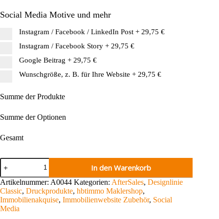
Social Media Motive und mehr
Instagram / Facebook / LinkedIn Post
+
29,75 €
Instagram / Facebook Story
+
29,75 €
Google Beitrag
+
29,75 €
Wunschgröße, z. B. für Ihre Website
+
29,75 €
Summe der Produkte
Summe der Optionen
Gesamt
Immobilien
In den Warenkorb
Flyer
Bewertung
Artikelnummer:
A0044
Kategorien:
AfterSales
,
Designlinie
Menge
Classic
,
Druckprodukte
,
hbtimmo Maklershop
,
Immobilienakquise
,
Immobilienwebsite Zubehör
,
Social
Media