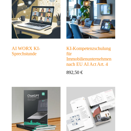
AI WORX KI-
KI-Kompetenzschulung
Sprechstunde
für
Immobilienunternehmen
nach EU AI Act Art. 4
892,50
€