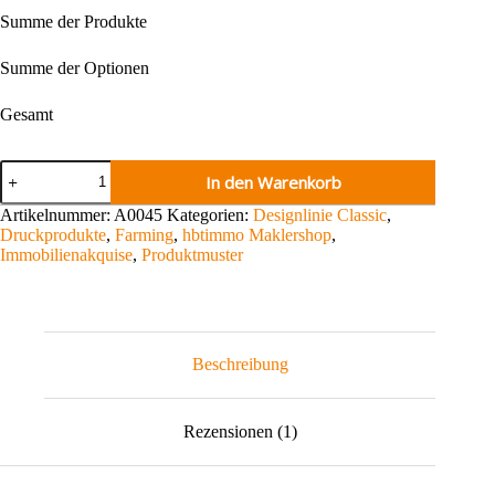
Summe der Produkte
Summe der Optionen
Gesamt
Klapptürhänger
In den Warenkorb
Immobilienakquise
Menge
Artikelnummer:
A0045
Kategorien:
Designlinie Classic
,
Druckprodukte
,
Farming
,
hbtimmo Maklershop
,
Immobilienakquise
,
Produktmuster
Beschreibung
Rezensionen (1)