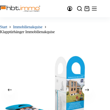
Zum
Inhalt
Warenkorb
springen
Start
Immobilienakquise
Klapptürhänger Immobilienakquise