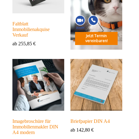
Faltblatt
Immobilienakquise
Verkauf
Jetzt Termin
vereinbaren!
ab
255,85
€
Imagebroschüre für
Briefpapier DIN A4
Immobilienmakler DIN
ab
142,80
€
A4 modern