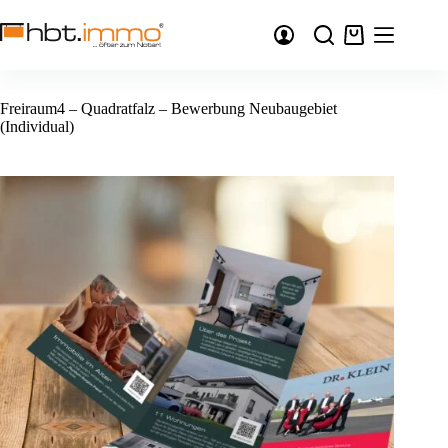
Zum
Inhalt
Warenkorb
springen
Freiraum4 – Quadratfalz – Bewerbung Neubaugebiet
(Individual)