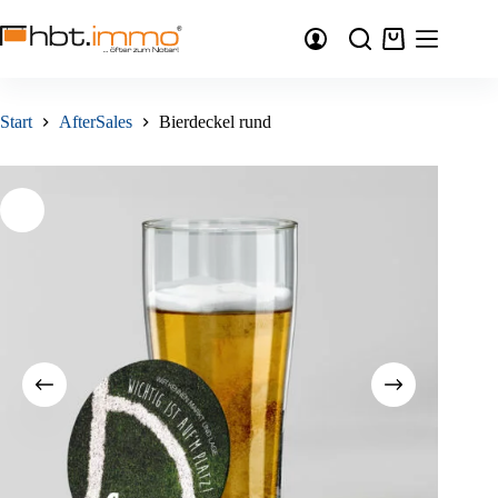
Zum
Inhalt
Warenkorb
springen
Start
AfterSales
Bierdeckel rund