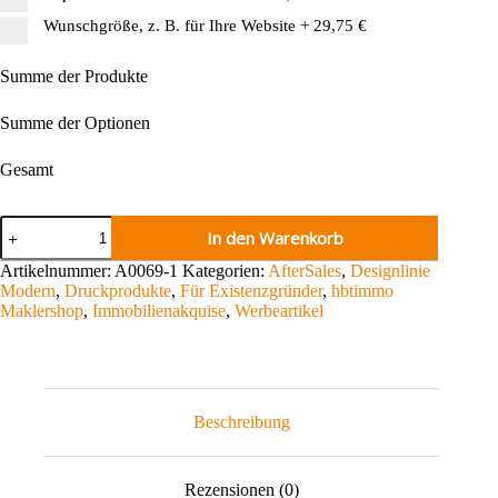
Wunschgröße, z. B. für Ihre Website
+
29,75 €
Summe der Produkte
Summe der Optionen
Gesamt
Bierdeckel
In den Warenkorb
rund
Menge
Artikelnummer:
A0069-1
Kategorien:
AfterSales
,
Designlinie
Modern
,
Druckprodukte
,
Für Existenzgründer
,
hbtimmo
Maklershop
,
Immobilienakquise
,
Werbeartikel
Beschreibung
Rezensionen (0)