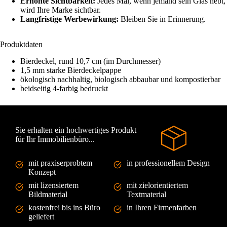
Erhöhte Sichtbarkeit:
Jedes Mal, wenn jemand sein Glas hebt,
wird Ihre Marke sichtbar.
Langfristige Werbewirkung:
Bleiben Sie in Erinnerung.
Produktdaten
Bierdeckel, rund 10,7 cm (im Durchmesser)
1,5 mm starke Bierdeckelpappe
ökologisch nachhaltig, biologisch abbaubar und kompostierbar
beidseitig 4-farbig bedruckt
Sie erhalten ein hochwertiges Produkt
für Ihr Immobilienbüro...
mit praxiserprobtem
in professionellem Design
Konzept
mit lizensiertem
mit zielorientiertem
Bildmaterial
Textmaterial
kostenfrei bis ins Büro
in Ihren Firmenfarben
geliefert