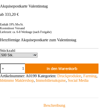
Akquisepostkarte Valentinstag
ab
333,20
€
Enthält 19% MwSt.
Kostenloser Versand
Lieferzeit: ca. 6-8 Werktage (nach Freigabe)
Herzförmige Akquisepostkarte zum Valentinstag
Stückzahl
Akquisepostkarte
In den Warenkorb
Valentinstag
Menge
Artikelnummer:
A0199
Kategorien:
Druckprodukte
,
Farming
,
hbtimmo Maklershop
,
Immobilienakquise
,
Social Media
Beschreibung