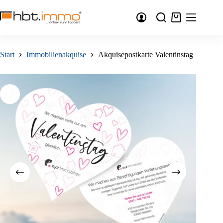
Zum
Inhalt
Warenkorb
springen
Start
Immobilienakquise
Akquisepostkarte Valentinstag