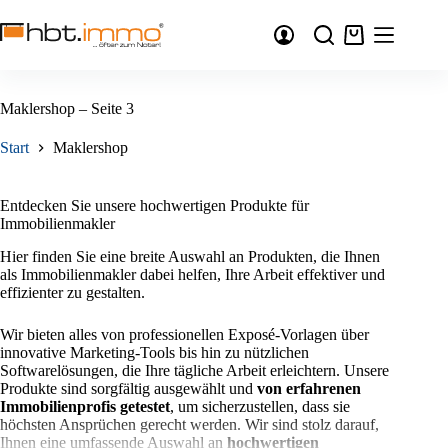
Zum
Inhalt
Warenkorb
springen
Maklershop – Seite 3
Start
Maklershop
Entdecken Sie unsere hochwertigen Produkte für
Immobilienmakler
Hier finden Sie eine breite Auswahl an Produkten, die Ihnen
als Immobilienmakler dabei helfen, Ihre Arbeit effektiver und
effizienter zu gestalten.
Wir bieten alles von professionellen Exposé-Vorlagen über
innovative Marketing-Tools bis hin zu nützlichen
Softwarelösungen, die Ihre tägliche Arbeit erleichtern. Unsere
Produkte sind sorgfältig ausgewählt und
von erfahrenen
Immobilienprofis getestet
, um sicherzustellen, dass sie
höchsten Ansprüchen gerecht werden. Wir sind stolz darauf,
Ihnen eine umfassende Auswahl an
hochwertigen