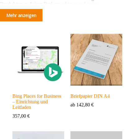
Produkten zu fairen Preisen
anbieten zu können.
Mehr anzeigen
Schauen Sie sich um und entdecken Sie, wie wir Ihnen helfen
können, Ihre Immobilienverkäufe zu steigern und Ihre
Kunden noch besser zu betreuen.
Bing Places for Business
Briefpapier DIN A4
– Einrichtung und
ab
142,80
€
Leitfaden
357,00
€