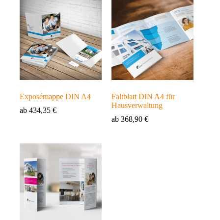
Exposémappe DIN A4
Faltblatt DIN A4 für
Hausverwaltung
ab
434,35
€
ab
368,90
€