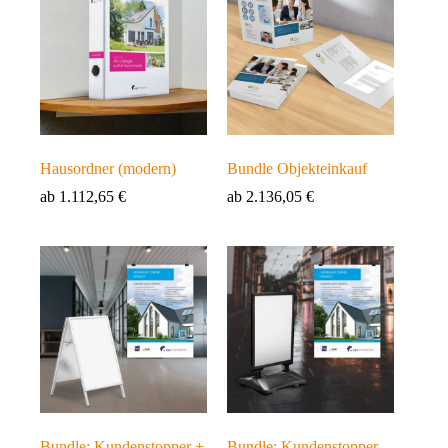
Hausordner (modern)
Bundle Objekteinkauf
ab
1.112,65
€
ab
2.136,05
€
Bundle: Kundenstopper +
Bundle: Kundenstopper