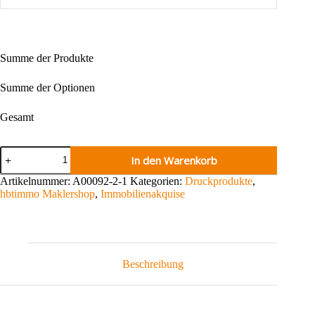
Summe der Produkte
Summe der Optionen
Gesamt
Bundle:
In den Warenkorb
Weihnachtskarte
mit
Artikelnummer:
A00092-2-1
Kategorien:
Druckprodukte
,
Umschlägen
hbtimmo Maklershop
,
Immobilienakquise
Menge
Beschreibung