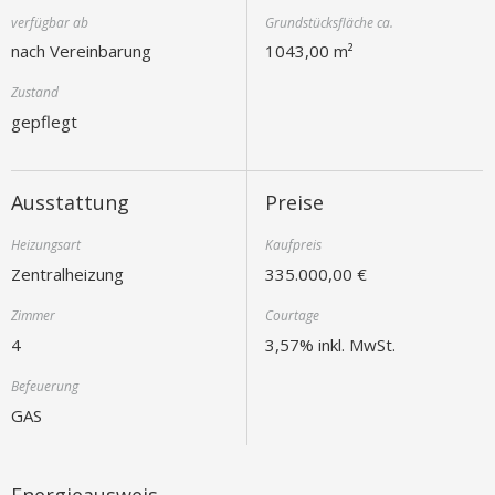
verfügbar ab
Grundstücksfläche ca.
nach Vereinbarung
1043,00 m²
Zustand
gepflegt
Ausstattung
Preise
Heizungsart
Kaufpreis
Zentralheizung
335.000,00 €
Zimmer
Courtage
4
3,57% inkl. MwSt.
Befeuerung
GAS
Energieausweis