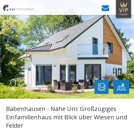
V
Page Header
Mehr Informationen
Gallerie
S
Babenhausen - Nähe Uni: Großzügiges
Einfamilienhaus mit Blick über Wiesen und
Felder