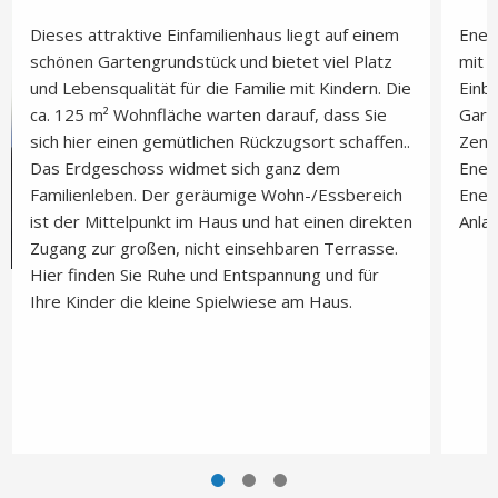
Dieses attraktive Einfamilienhaus liegt auf einem
Energ
schönen Gartengrundstück und bietet viel Platz
mit 
und Lebensqualität für die Familie mit Kindern. Die
Einba
ca. 125 m² Wohnfläche warten darauf, dass Sie
Gara
sich hier einen gemütlichen Rückzugsort schaffen..
Zent
Das Erdgeschoss widmet sich ganz dem
Ener
Familienleben. Der geräumige Wohn-/Essbereich
Ener
ist der Mittelpunkt im Haus und hat einen direkten
Anla
Zugang zur großen, nicht einsehbaren Terrasse.
Hier finden Sie Ruhe und Entspannung und für
Ihre Kinder die kleine Spielwiese am Haus.