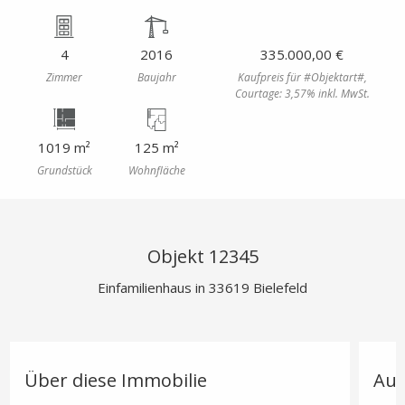
4
2016
335.000,00 €
Zimmer
Baujahr
Kaufpreis für #Objektart#,
Courtage: 3,57% inkl. MwSt.
1019 m²
125 m²
Grundstück
Wohnfläche
Objekt 12345
Einfamilienhaus in 33619 Bielefeld
Über diese Immobilie
Aus